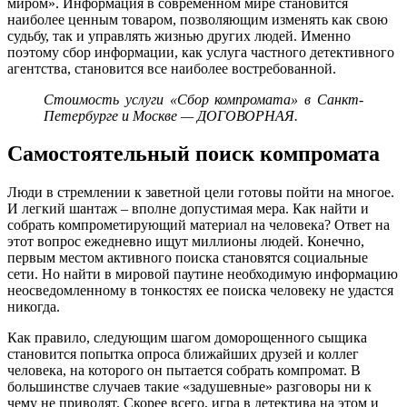
миром». Информация в современном мире становится
наиболее ценным товаром, позволяющим изменять как свою
судьбу, так и управлять жизнью других людей. Именно
поэтому сбор информации, как услуга частного детективного
агентства, становится все наиболее востребованной.
Стоимость услуги «Сбор компромата» в Санкт-
Петербурге и Москве — ДОГОВОРНАЯ.
Самостоятельный поиск компромата
Люди в стремлении к заветной цели готовы пойти на многое.
И легкий шантаж – вполне допустимая мера. Как найти и
собрать компрометирующий материал на человека? Ответ на
этот вопрос ежедневно ищут миллионы людей. Конечно,
первым местом активного поиска становятся социальные
сети. Но найти в мировой паутине необходимую информацию
неосведомленному в тонкостях ее поиска человеку не удастся
никогда.
Как правило, следующим шагом доморощенного сыщика
становится попытка опроса ближайших друзей и коллег
человека, на которого он пытается собрать компромат. В
большинстве случаев такие «задушевные» разговоры ни к
чему не приводят. Скорее всего, игра в детектива на этом и