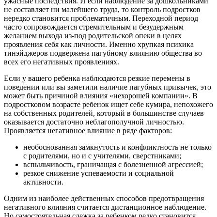
ужасные последствия. И если наблюдение за дошкольниками
не составляет ни малейшего труда, то контроль подростков
нередко становится проблематичным. Переходной период
часто сопровождается стремительным и безудержным
желанием выхода из-под родительской опеки в целях
проявления себя как личности. Именно хрупкая психика
тинэйджеров подвержена пагубному влиянию общества во
всех его негативных проявлениях.
Если у вашего ребенка наблюдаются резкие перемены в
поведении или вы заметили наличие пагубных привычек, это
может быть причиной влияния «нехорошей компании». В
подростковом возрасте ребенок ищет себе кумира, непохожего
на собственных родителей, который в большинстве случаев
оказывается достаточно неблагополучной личностью.
Проявляется негативное влияние в ряде факторов:
необоснованная замкнутость и конфликтность не только
с родителями, но и с учителями, сверстниками;
вспыльчивость, граничащая с болезненной агрессией;
резкое снижение успеваемости и социальной
активности.
Одним из наиболее действенных способов предотвращения
негативного влияния считается дистанционное наблюдение.
Но самостоятельная слежка за ребенком редко становится